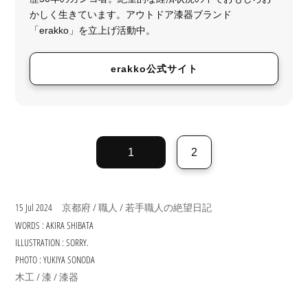
かしく生きています。アウトドア漆器ブランド
「erakko」を立上げ活動中。
erakko公式サイト
1
2
15 Jul 2024
/
/
京都府
職人
若手職人の絶望日記
WORDS : AKIRA SHIBATA
ILLUSTRATION : SORRY.
PHOTO : YUKIYA SONODA
/
/
木工
漆
漆器