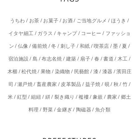
/
/
/
/
/
/
うちわ
お茶
お菓子
お酒
ご当地グルメ
ほうき
/
/
/
/
イタヤ細工
ガラス
キャンプ
コーヒー
ファッショ
/
/
/
/
/
/
/
/
/
ン
仏像
備前焼
冬
刺し子
和紙
喫茶店
墨
夏
/
/
/
/
/
/
/
/
宿泊施設
島
布志名焼
建築
扇子
春
書道
木工
/
/
/
/
/
/
/
木櫛
松代焼
果物
染織物
民藝館
漆
漆器
濱田庄
/
/
/
/
/
/
/
/
司
瀬戸焼
畜産農家
皮革製品
益子焼
硯
秋
竹
/
/
/
/
/
/
/
/
米
紅型
組紐
絣
裂き織り
襤褸
象嵌
農家
郷土
/
/
/
/
料理
野菜
金継ぎ
陶磁器
魚介類