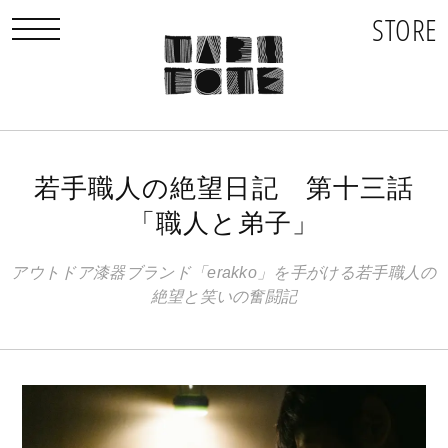
STORE
toggle navigation
若手職人の絶望日記 第十三話
「職人と弟子」
アウトドア漆器ブランド「erakko」を手がける若手職人の
絶望と笑いの奮闘記