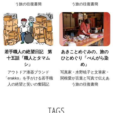
う旅の往復書簡
う旅の往復書簡
若手職人の絶望日記 第
あきことめぐみの、旅の
十五話「職人とタマム
ひとめぐり「べんがら染
シ」
め」
アウトドア漆器ブランド
写真家・水野暁子と文筆家・
「erakko」を手がける若手職
関根愛が言葉と写真で伝えあ
人の絶望と笑いの奮闘記
う旅の往復書簡
TAGS