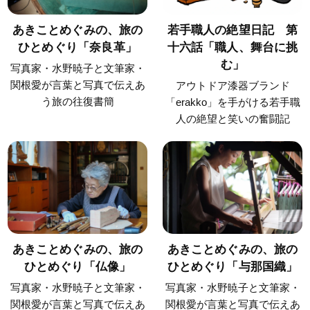
あきことめぐみの、旅の
若手職人の絶望日記 第
ひとめぐり「奈良革」
十六話「職人、舞台に挑
む」
写真家・水野暁子と文筆家・
関根愛が言葉と写真で伝えあ
アウトドア漆器ブランド
う旅の往復書簡
「erakko」を手がける若手職
人の絶望と笑いの奮闘記
あきことめぐみの、旅の
あきことめぐみの、旅の
ひとめぐり「仏像」
ひとめぐり「与那国織」
写真家・水野暁子と文筆家・
写真家・水野暁子と文筆家・
関根愛が言葉と写真で伝えあ
関根愛が言葉と写真で伝えあ