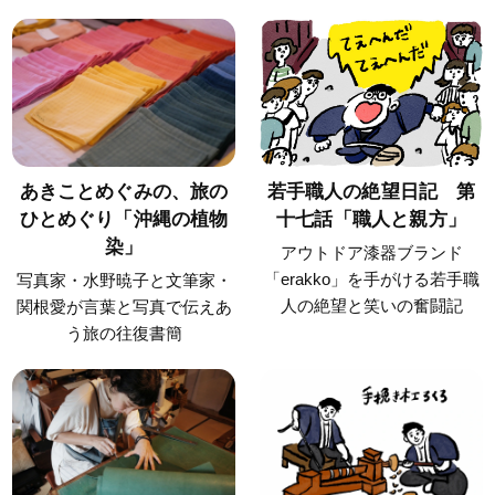
あきことめぐみの、旅の
若手職人の絶望日記 第
ひとめぐり「沖縄の植物
十七話「職人と親方」
染」
アウトドア漆器ブランド
「erakko」を手がける若手職
写真家・水野暁子と文筆家・
人の絶望と笑いの奮闘記
関根愛が言葉と写真で伝えあ
う旅の往復書簡