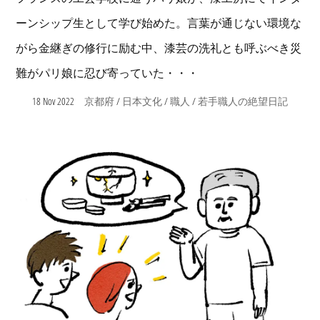
ーンシップ生として学び始めた。言葉が通じない環境な
がら金継ぎの修行に励む中、漆芸の洗礼とも呼ぶべき災
難がパリ娘に忍び寄っていた・・・
18 Nov 2022
/
/
/
京都府
日本文化
職人
若手職人の絶望日記