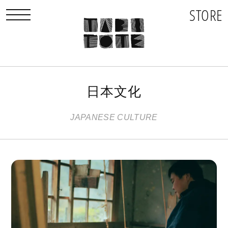
STORE
toggle navigation
日本文化
JAPANESE CULTURE