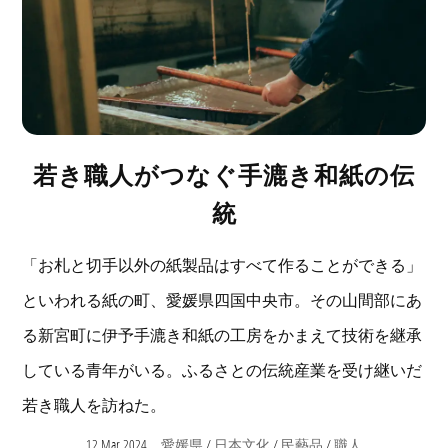
若き職人がつなぐ手漉き和紙の伝
統
「お札と切手以外の紙製品はすべて作ることができる」
といわれる紙の町、愛媛県四国中央市。その山間部にあ
る新宮町に伊予手漉き和紙の工房をかまえて技術を継承
している青年がいる。ふるさとの伝統産業を受け継いだ
若き職人を訪ねた。
12 Mar 2024
/
/
/
愛媛県
日本文化
民藝品
職人