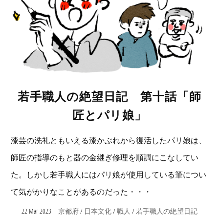
若手職人の絶望日記 第十話「師
匠とパリ娘」
漆芸の洗礼ともいえる漆かぶれから復活したパリ娘は、
師匠の指導のもと器の金継ぎ修理を順調にこなしてい
た。しかし若手職人にはパリ娘が使用している筆につい
て気がかりなことがあるのだった・・・
22 Mar 2023
/
/
/
京都府
日本文化
職人
若手職人の絶望日記