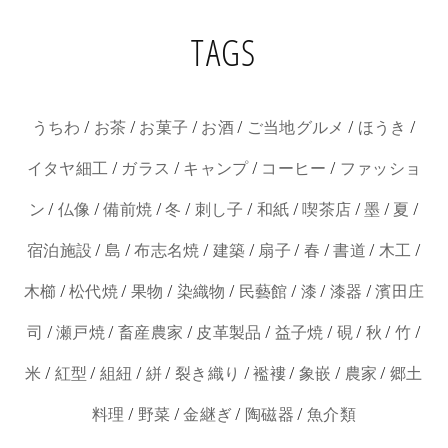
TAGS
/
/
/
/
/
/
うちわ
お茶
お菓子
お酒
ご当地グルメ
ほうき
/
/
/
/
イタヤ細工
ガラス
キャンプ
コーヒー
ファッショ
/
/
/
/
/
/
/
/
/
ン
仏像
備前焼
冬
刺し子
和紙
喫茶店
墨
夏
/
/
/
/
/
/
/
/
宿泊施設
島
布志名焼
建築
扇子
春
書道
木工
/
/
/
/
/
/
/
木櫛
松代焼
果物
染織物
民藝館
漆
漆器
濱田庄
/
/
/
/
/
/
/
/
司
瀬戸焼
畜産農家
皮革製品
益子焼
硯
秋
竹
/
/
/
/
/
/
/
/
米
紅型
組紐
絣
裂き織り
襤褸
象嵌
農家
郷土
/
/
/
/
料理
野菜
金継ぎ
陶磁器
魚介類