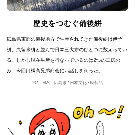
歴史をつむぐ備後絣
広島県東部の備後地方で生産されてきた備後絣は伊予
絣、久留米絣と並んで日本三大絣のひとつに数えらてい
る。しかし現在生産を行なっているのは2つの工房の
み。今回は橘高兄弟商会にお話しを伺った。
13 Apr 2023
/
/
広島県
日本文化
民藝品