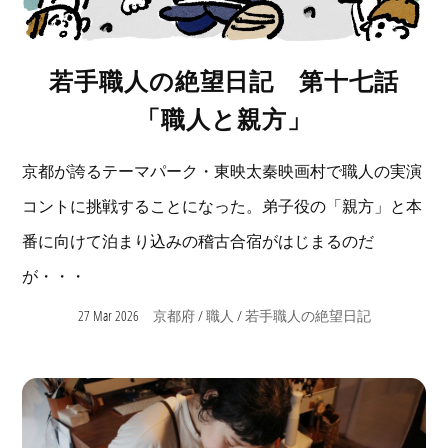
若手職人の絶望日記 第十七話
「職人と親方」
京都が誇るテーマパーク・東映太秦映画村で職人の実演
コントに挑戦することになった。弟子役の「親方」と本
番に向けて泊まり込みの稽古合宿がはじまるのだ
が・・・
27 Mar 2026
/
/
京都府
職人
若手職人の絶望日記