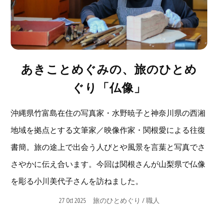
あきことめぐみの、旅のひとめ
ぐり「仏像」
沖縄県竹富島在住の写真家・水野暁子と神奈川県の西湘
地域を拠点とする文筆家／映像作家・関根愛による往復
書簡。旅の途上で出会う人びとや風景を言葉と写真でさ
さやかに伝え合います。今回は関根さんが山梨県で仏像
を彫る小川美代子さんを訪ねました。
27 Oct 2025
/
旅のひとめぐり
職人