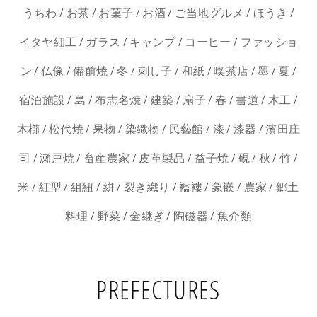
/
/
/
/
/
/
うちわ
お茶
お菓子
お酒
ご当地グルメ
ほうき
/
/
/
/
イタヤ細工
ガラス
キャンプ
コーヒー
ファッショ
/
/
/
/
/
/
/
/
/
ン
仏像
備前焼
冬
刺し子
和紙
喫茶店
墨
夏
/
/
/
/
/
/
/
/
宿泊施設
島
布志名焼
建築
扇子
春
書道
木工
/
/
/
/
/
/
/
木櫛
松代焼
果物
染織物
民藝館
漆
漆器
濱田庄
/
/
/
/
/
/
/
/
司
瀬戸焼
畜産農家
皮革製品
益子焼
硯
秋
竹
/
/
/
/
/
/
/
/
米
紅型
組紐
絣
裂き織り
襤褸
象嵌
農家
郷土
/
/
/
/
料理
野菜
金継ぎ
陶磁器
魚介類
PREFECTURES