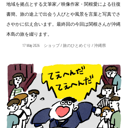
地域を拠点とする文筆家／映像作家・関根愛による往復
書簡。旅の途上で出会う人びとや風景を言葉と写真でさ
さやかに伝え合います。最終回の今回は関根さんが沖縄
本島の旅を綴ります。
17 May 2026
/
/
ショップ
旅のひとめぐり
沖縄県