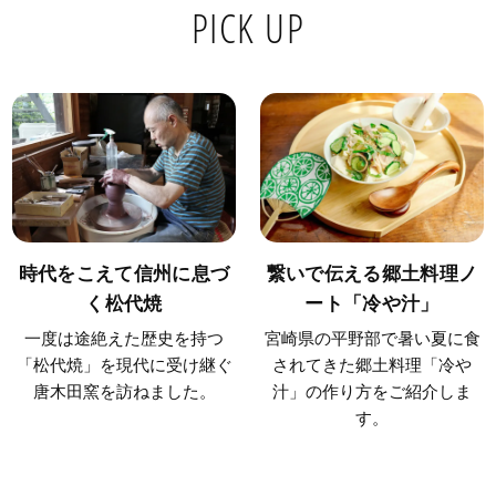
PICK UP
時代をこえて信州に息づ
繋いで伝える郷土料理ノ
く松代焼
ート「冷や汁」
一度は途絶えた歴史を持つ
宮崎県の平野部で暑い夏に食
「松代焼」を現代に受け継ぐ
されてきた郷土料理「冷や
唐木田窯を訪ねました。
汁」の作り方をご紹介しま
す。