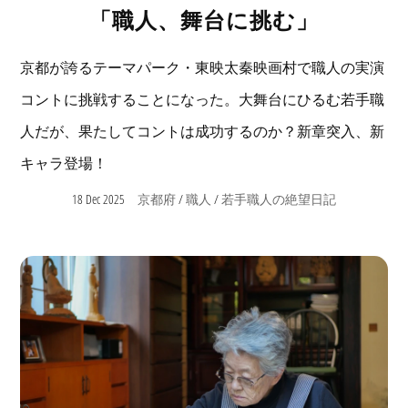
「職人、舞台に挑む」
京都が誇るテーマパーク・東映太秦映画村で職人の実演
コントに挑戦することになった。大舞台にひるむ若手職
人だが、果たしてコントは成功するのか？新章突入、新
キャラ登場！
18 Dec 2025
/
/
京都府
職人
若手職人の絶望日記