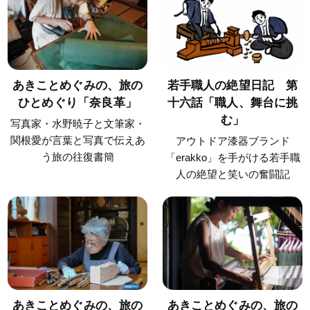
あきことめぐみの、旅の
若手職人の絶望日記 第
ひとめぐり「奈良革」
十六話「職人、舞台に挑
む」
写真家・水野暁子と文筆家・
関根愛が言葉と写真で伝えあ
アウトドア漆器ブランド
う旅の往復書簡
「erakko」を手がける若手職
人の絶望と笑いの奮闘記
あきことめぐみの、旅の
あきことめぐみの、旅の