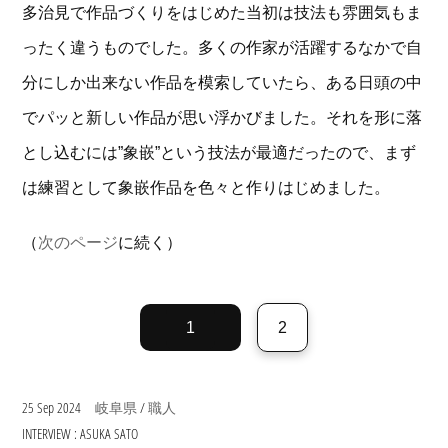
多治見で作品づくりをはじめた当初は技法も雰囲気もま
ったく違うものでした。多くの作家が活躍するなかで自
分にしか出来ない作品を模索していたら、ある日頭の中
でパッと新しい作品が思い浮かびました。それを形に落
とし込むには”象嵌”という技法が最適だったので、まず
は練習として象嵌作品を色々と作りはじめました。
（
次のページ
に続く）
1
2
25 Sep 2024
/
岐阜県
職人
INTERVIEW : ASUKA SATO