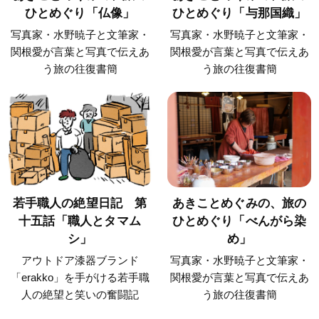
ひとめぐり「仏像」
ひとめぐり「与那国織」
写真家・水野暁子と文筆家・
写真家・水野暁子と文筆家・
関根愛が言葉と写真で伝えあ
関根愛が言葉と写真で伝えあ
う旅の往復書簡
う旅の往復書簡
若手職人の絶望日記 第
あきことめぐみの、旅の
十五話「職人とタマム
ひとめぐり「べんがら染
シ」
め」
アウトドア漆器ブランド
写真家・水野暁子と文筆家・
「erakko」を手がける若手職
関根愛が言葉と写真で伝えあ
人の絶望と笑いの奮闘記
う旅の往復書簡