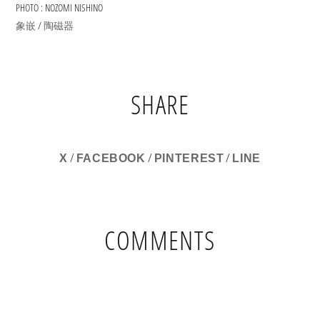
PHOTO : NOZOMI NISHINO
/
象嵌
陶磁器
SHARE
/
/
/
X
FACEBOOK
PINTEREST
LINE
COMMENTS