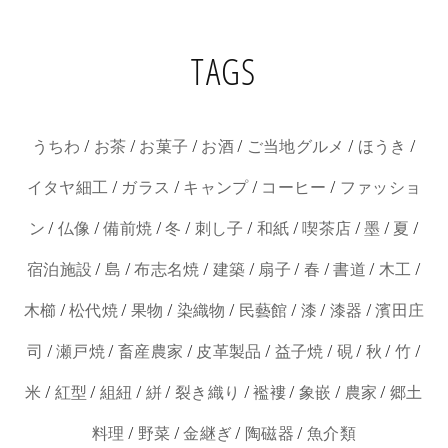
TAGS
/
/
/
/
/
/
うちわ
お茶
お菓子
お酒
ご当地グルメ
ほうき
/
/
/
/
イタヤ細工
ガラス
キャンプ
コーヒー
ファッショ
/
/
/
/
/
/
/
/
/
ン
仏像
備前焼
冬
刺し子
和紙
喫茶店
墨
夏
/
/
/
/
/
/
/
/
宿泊施設
島
布志名焼
建築
扇子
春
書道
木工
/
/
/
/
/
/
/
木櫛
松代焼
果物
染織物
民藝館
漆
漆器
濱田庄
/
/
/
/
/
/
/
/
司
瀬戸焼
畜産農家
皮革製品
益子焼
硯
秋
竹
/
/
/
/
/
/
/
/
米
紅型
組紐
絣
裂き織り
襤褸
象嵌
農家
郷土
/
/
/
/
料理
野菜
金継ぎ
陶磁器
魚介類