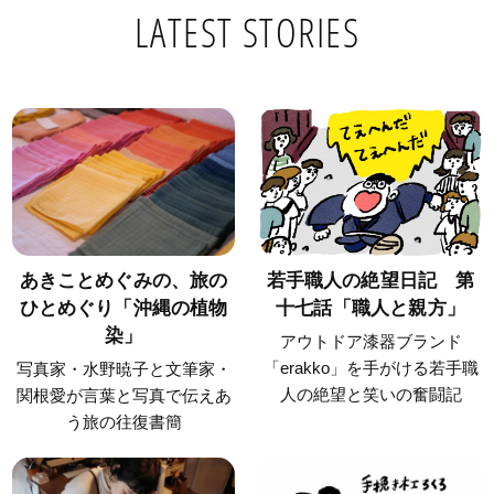
LATEST STORIES
あきことめぐみの、旅の
若手職人の絶望日記 第
ひとめぐり「沖縄の植物
十七話「職人と親方」
染」
アウトドア漆器ブランド
「erakko」を手がける若手職
写真家・水野暁子と文筆家・
人の絶望と笑いの奮闘記
関根愛が言葉と写真で伝えあ
う旅の往復書簡