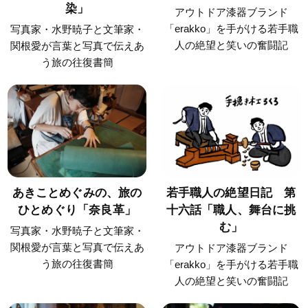
染」
アウトドア漆器ブランド
「erakko」を手がける若手職
写真家・水野暁子と文筆家・
人の絶望と笑いの奮闘記
関根愛が言葉と写真で伝えあ
う旅の往復書簡
あきことめぐみの、旅の
若手職人の絶望日記 第
ひとめぐり「奈良革」
十六話「職人、舞台に挑
む」
写真家・水野暁子と文筆家・
関根愛が言葉と写真で伝えあ
アウトドア漆器ブランド
う旅の往復書簡
「erakko」を手がける若手職
人の絶望と笑いの奮闘記