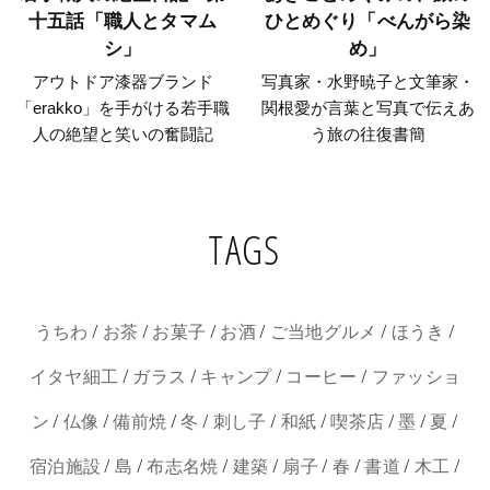
十五話「職人とタマム
ひとめぐり「べんがら染
シ」
め」
アウトドア漆器ブランド
写真家・水野暁子と文筆家・
「erakko」を手がける若手職
関根愛が言葉と写真で伝えあ
人の絶望と笑いの奮闘記
う旅の往復書簡
TAGS
/
/
/
/
/
/
うちわ
お茶
お菓子
お酒
ご当地グルメ
ほうき
/
/
/
/
イタヤ細工
ガラス
キャンプ
コーヒー
ファッショ
/
/
/
/
/
/
/
/
/
ン
仏像
備前焼
冬
刺し子
和紙
喫茶店
墨
夏
/
/
/
/
/
/
/
/
宿泊施設
島
布志名焼
建築
扇子
春
書道
木工