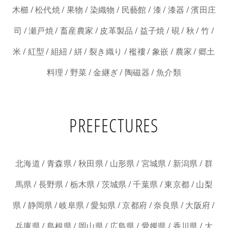
/
/
/
/
/
/
/
木櫛
松代焼
果物
染織物
民藝館
漆
漆器
濱田庄
/
/
/
/
/
/
/
/
司
瀬戸焼
畜産農家
皮革製品
益子焼
硯
秋
竹
/
/
/
/
/
/
/
/
米
紅型
組紐
絣
裂き織り
襤褸
象嵌
農家
郷土
/
/
/
/
料理
野菜
金継ぎ
陶磁器
魚介類
PREFECTURES
/
/
/
/
/
/
北海道
青森県
秋田県
山形県
宮城県
新潟県
群
/
/
/
/
/
/
馬県
長野県
栃木県
茨城県
千葉県
東京都
山梨
/
/
/
/
/
/
/
県
静岡県
岐阜県
愛知県
京都府
奈良県
大阪府
/
/
/
/
/
/
兵庫県
島根県
岡山県
広島県
愛媛県
香川県
大