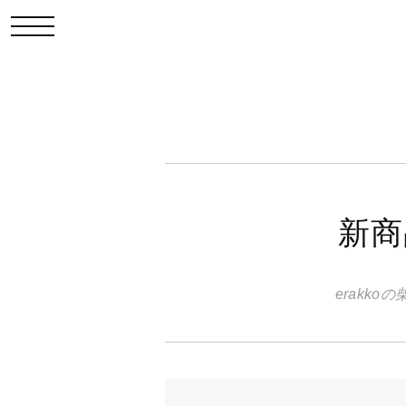
toggle navigation
新商
erakk