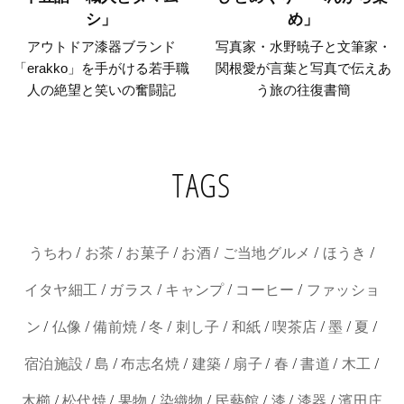
シ」
め」
アウトドア漆器ブランド
写真家・水野暁子と文筆家・
「erakko」を手がける若手職
関根愛が言葉と写真で伝えあ
人の絶望と笑いの奮闘記
う旅の往復書簡
TAGS
/
/
/
/
/
/
うちわ
お茶
お菓子
お酒
ご当地グルメ
ほうき
/
/
/
/
イタヤ細工
ガラス
キャンプ
コーヒー
ファッショ
/
/
/
/
/
/
/
/
/
ン
仏像
備前焼
冬
刺し子
和紙
喫茶店
墨
夏
/
/
/
/
/
/
/
/
宿泊施設
島
布志名焼
建築
扇子
春
書道
木工
/
/
/
/
/
/
/
木櫛
松代焼
果物
染織物
民藝館
漆
漆器
濱田庄