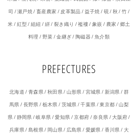
/
/
/
/
/
/
/
/
司
瀬戸焼
畜産農家
皮革製品
益子焼
硯
秋
竹
/
/
/
/
/
/
/
/
米
紅型
組紐
絣
裂き織り
襤褸
象嵌
農家
郷土
/
/
/
/
料理
野菜
金継ぎ
陶磁器
魚介類
PREFECTURES
/
/
/
/
/
/
北海道
青森県
秋田県
山形県
宮城県
新潟県
群
/
/
/
/
/
/
馬県
長野県
栃木県
茨城県
千葉県
東京都
山梨
/
/
/
/
/
/
/
県
静岡県
岐阜県
愛知県
京都府
奈良県
大阪府
/
/
/
/
/
/
兵庫県
島根県
岡山県
広島県
愛媛県
香川県
大