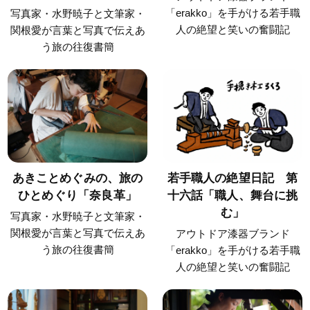
「erakko」を手がける若手職
写真家・水野暁子と文筆家・
人の絶望と笑いの奮闘記
関根愛が言葉と写真で伝えあ
う旅の往復書簡
あきことめぐみの、旅の
若手職人の絶望日記 第
ひとめぐり「奈良革」
十六話「職人、舞台に挑
む」
写真家・水野暁子と文筆家・
関根愛が言葉と写真で伝えあ
アウトドア漆器ブランド
う旅の往復書簡
「erakko」を手がける若手職
人の絶望と笑いの奮闘記