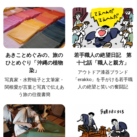
あきことめぐみの、旅の
若手職人の絶望日記 第
ひとめぐり「沖縄の植物
十七話「職人と親方」
染」
アウトドア漆器ブランド
「erakko」を手がける若手職
写真家・水野暁子と文筆家・
人の絶望と笑いの奮闘記
関根愛が言葉と写真で伝えあ
う旅の往復書簡