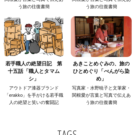
う旅の往復書簡
う旅の往復書簡
若手職人の絶望日記 第
あきことめぐみの、旅の
十五話「職人とタマム
ひとめぐり「べんがら染
シ」
め」
アウトドア漆器ブランド
写真家・水野暁子と文筆家・
「erakko」を手がける若手職
関根愛が言葉と写真で伝えあ
人の絶望と笑いの奮闘記
う旅の往復書簡
TAGS