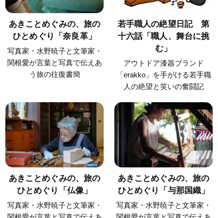
あきことめぐみの、旅の
若手職人の絶望日記 第
ひとめぐり「奈良革」
十六話「職人、舞台に挑
む」
写真家・水野暁子と文筆家・
関根愛が言葉と写真で伝えあ
アウトドア漆器ブランド
う旅の往復書簡
「erakko」を手がける若手職
人の絶望と笑いの奮闘記
あきことめぐみの、旅の
あきことめぐみの、旅の
ひとめぐり「仏像」
ひとめぐり「与那国織」
写真家・水野暁子と文筆家・
写真家・水野暁子と文筆家・
関根愛が言葉と写真で伝えあ
関根愛が言葉と写真で伝えあ