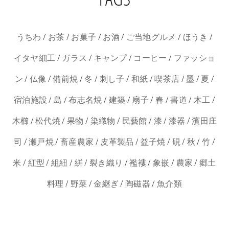
/
/
/
/
/
/
うちわ
お茶
お菓子
お酒
ご当地グルメ
ほうき
/
/
/
/
イタヤ細工
ガラス
キャンプ
コーヒー
ファッショ
/
/
/
/
/
/
/
/
/
ン
仏像
備前焼
冬
刺し子
和紙
喫茶店
墨
夏
/
/
/
/
/
/
/
/
宿泊施設
島
布志名焼
建築
扇子
春
書道
木工
/
/
/
/
/
/
/
木櫛
松代焼
果物
染織物
民藝館
漆
漆器
濱田庄
/
/
/
/
/
/
/
/
司
瀬戸焼
畜産農家
皮革製品
益子焼
硯
秋
竹
/
/
/
/
/
/
/
/
米
紅型
組紐
絣
裂き織り
襤褸
象嵌
農家
郷土
/
/
/
/
料理
野菜
金継ぎ
陶磁器
魚介類