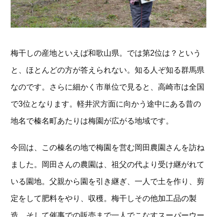
梅干しの産地といえば和歌山県。では第2位は？という
と、ほとんどの方が答えられない。知る人ぞ知る群馬県
なのです。さらに細かく市単位で見ると、高崎市は全国
で3位となります。軽井沢方面に向かう途中にある昔の
地名で榛名町あたりは梅園が広がる地域です。
今回は、この榛名の地で梅園を営む岡田農園さんを訪ね
ました。岡田さんの農園は、祖父の代より受け継がれて
いる園地。父親から園を引き継ぎ、一人で土を作り、剪
定をして肥料をやり、収穫。梅干しその他加工品の製
造、そして催事での販売まで一人でこなすスーパーウー